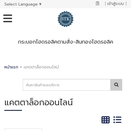
|
เข้าสู่ระบบ
|
Select Language
▼
กระบอกไฮดรอลิคตามสั่ง-สินทองไฮดรอลิค
หน้าแรก
»
แคตตาล็อกออนไลน์
แคตตาล็อกออนไลน์