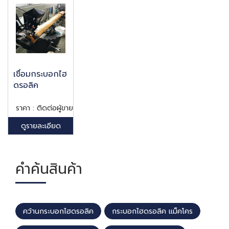
เชื่อมกระบอกไฮ
ดรอลิค
ราคา : ติดต่อผู้ขาย
ดูรายละเอียด
คำค้นสินค้า
คว้านกระบอกไฮดรอลิค
กระบอกไฮดรอลิค แม็คโคร