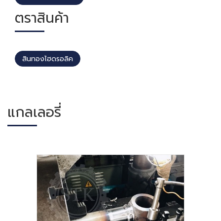
ตราสินค้า
สินทองไฮดรอลิค
แกลเลอรี่