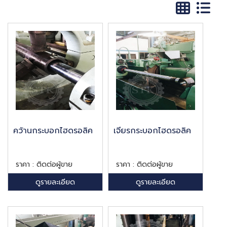
คว้านกระบอกไฮดรอลิค
เจียรกระบอกไฮดรอลิค
ราคา : ติดต่อผู้ขาย
ราคา : ติดต่อผู้ขาย
ดูรายละเอียด
ดูรายละเอียด