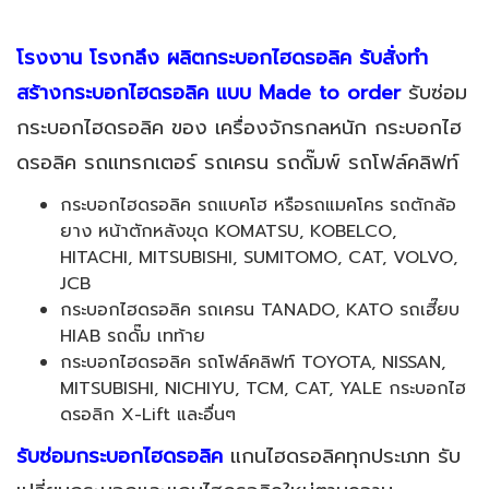
โรงงาน โรงกลึง ผลิตกระบอกไฮดรอลิค รับสั่งทำ
สร้างกระบอกไฮดรอลิค แบบ Made to order
รับซ่อม
กระบอกไฮดรอลิค ของ เครื่องจักรกลหนัก กระบอกไฮ
ดรอลิค รถแทรกเตอร์ รถเครน รถดั๊มพ์ รถโฟล์คลิฟท์
กระบอกไฮดรอลิค รถแบคโฮ หรือรถแมคโคร รถตักล้อ
ยาง หน้าตักหลังขุด KOMATSU, KOBELCO,
HITACHI, MITSUBISHI, SUMITOMO, CAT, VOLVO,
JCB
กระบอกไฮดรอลิค รถเครน TANADO, KATO รถเฮี๊ยบ
HIAB รถดั๊ม เทท้าย
กระบอกไฮดรอลิค รถโฟล์คลิฟท์ TOYOTA, NISSAN,
MITSUBISHI, NICHIYU, TCM, CAT, YALE กระบอกไฮ
ดรอลิก X-Lift และอื่นๆ
รับซ่อมกระบอกไฮดรอลิค
แกนไฮดรอลิคทุกประเภท รับ