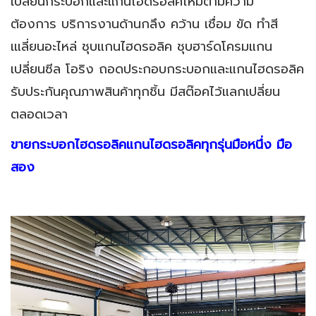
เปลี่ยนกระบอกและแกนไฮดรอลิคใหม่ตามความ
ต้องการ บริการงานด้านกลึง คว้าน เชื่อม ขัด ทำสี
เแลี่ยนอะไหล่ ชุบแกนไฮดรอลิค ชุบฮาร์ดโครมแกน
เปลี่ยนซีล โอริง ถอดประกอบกระบอกและแกนไฮดรอลิค
รับประกันคุณภาพสินค้าทุกชิ้น มีสต๊อคไว้แลกเปลี่ยน
ตลอดเวลา
ขายกระบอกไฮดรอลิคแกนไฮดรอลิคทุกรุ่นมือหนึ่ง มือ
สอง