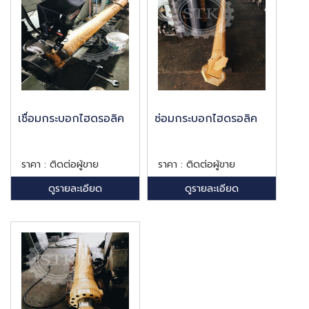
เชื่อมกระบอกไฮดรอลิค
ซ่อมกระบอกไฮดรอลิค
ราคา : ติดต่อผู้ขาย
ราคา : ติดต่อผู้ขาย
ดูรายละเอียด
ดูรายละเอียด